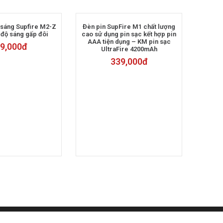
 sáng Supfire M2-Z
Đèn pin SupFire M1 chất lượng
 độ sáng gấp đôi
cao sử dụng pin sạc kết hợp pin
AAA tiện dụng – KM pin sạc
9,000
đ
UltraFire 4200mAh
339,000
đ