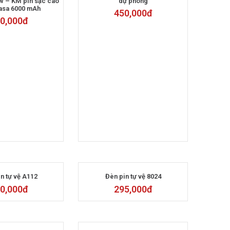
w – KM pin sạc cao
dự phòng
asa 6000 mAh
450,000
đ
0,000
đ
n tự vệ A112
Đèn pin tự vệ 8024
0,000
đ
295,000
đ