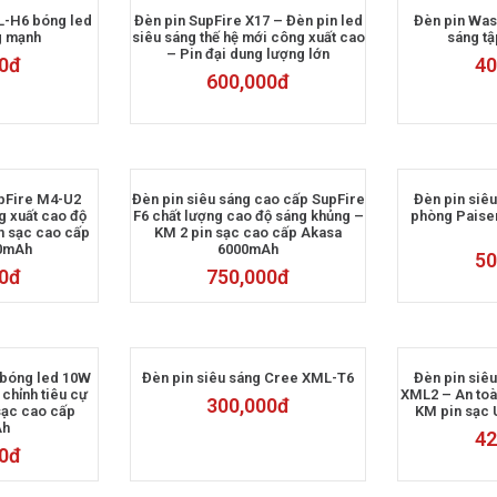
L-H6 bóng led
Đèn pin SupFire X17 – Đèn pin led
Đèn pin Was
g mạnh
siêu sáng thế hệ mới công xuất cao
sáng tậ
– Pin đại dung lượng lớn
0
đ
40
600,000
đ
upFire M4-U2
Đèn pin siêu sáng cao cấp SupFire
Đèn pin siê
 xuất cao độ
F6 chất lượng cao độ sáng khủng –
phòng Paise
n sạc cao cấp
KM 2 pin sạc cao cấp Akasa
00mAh
6000mAh
50
0
đ
750,000
đ
 bóng led 10W
Đèn pin siêu sáng Cree XML-T6
Đèn pin siêu
chỉnh tiêu cự
XML2 – An toà
300,000
đ
sạc cao cấp
KM pin sạc 
Ah
42
0
đ