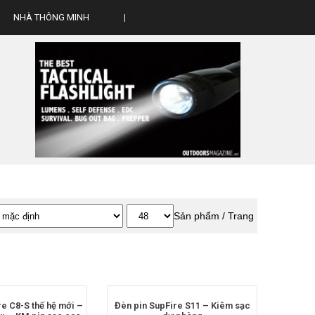
NHÀ THÔNG MINH
Sản phẩm / Trang
re C8-S thế hệ mới –
Đèn pin SupFire S11 – Kiêm sạc