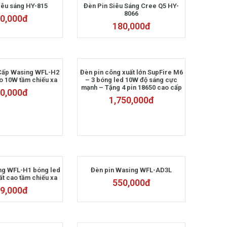
iêu sáng HY-815
Đèn Pin Siêu Sáng Cree Q5 HY-
8066
0,000
đ
180,000
đ
 Cấp Wasing WFL-H2
Đèn pin công xuất lớn SupFire M6
o 10W tầm chiếu xa
– 3 bóng led 10W độ sáng cực
mạnh – Tặng 4 pin 18650 cao cấp
0,000
đ
1,750,000
đ
ng WFL-H1 bóng led
Đèn pin Wasing WFL-AD3L
t cao tầm chiếu xa
550,000
đ
9,000
đ