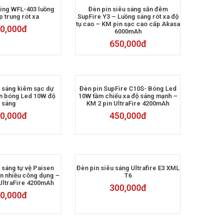
ing WFL-403 luồng
Đèn pin siêu sáng săn đêm
p trung rót xa
SupFire Y3 – Luồng sáng rót xa độ
tụ cao – KM pin sạc cao cấp Akasa
0,000
đ
6000mAh
650,000
đ
u sáng kiêm sạc dự
Đèn pin SupFire C10S- Bóng Led
n bóng Led 10W độ
10W tầm chiếu xa độ sáng mạnh –
sáng
KM 2 pin UltraFire 4200mAh
0,000
đ
450,000
đ
 sáng tự vệ Paisen
Đèn pin siêu sáng Ultrafire E3 XML
n nhiều công dụng –
T6
UltraFire 4200mAh
300,000
đ
0,000
đ