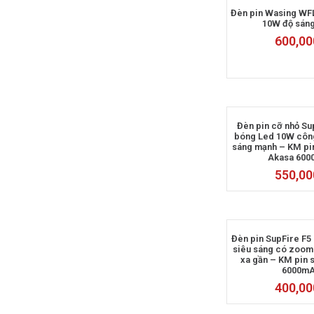
Đèn pin Wasing WF
10W độ sán
600,00
Đèn pin cỡ nhỏ S
bóng Led 10W công
sáng mạnh – KM pi
Akasa 60
550,00
Đèn pin SupFire F5
siêu sáng có zoom 
xa gần – KM pin 
6000m
400,00