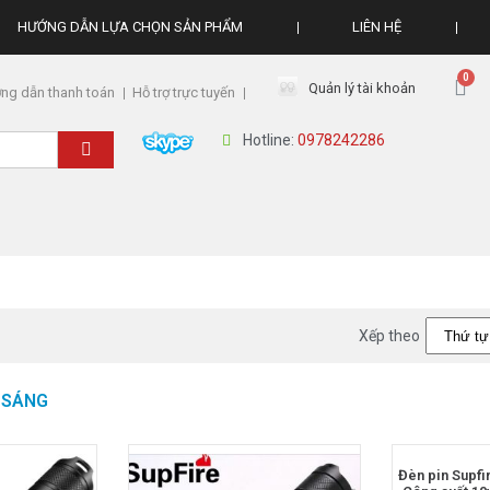
HƯỚNG DẪN LỰA CHỌN SẢN PHẨM
LIÊN HỆ
Quản lý tài khoản
ng dẫn thanh toán
Hỗ trợ trực tuyến
Hotline:
0978242286
Xếp theo
U SÁNG
Đèn pin Supfi