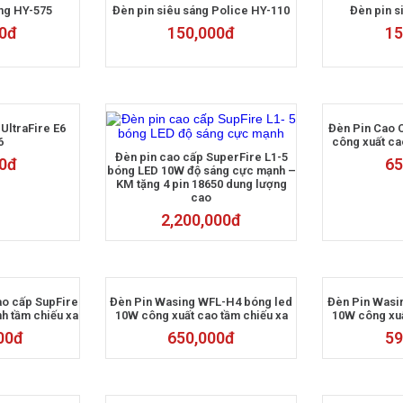
áng HY-575
Đèn pin siêu sáng Police HY-110
Đèn pin s
0
đ
150,000
đ
15
 UltraFire E6
Đèn Pin Cao
6
công xuất ca
Đèn pin cao cấp SuperFire L1-5
0
đ
65
bóng LED 10W độ sáng cực mạnh –
KM tặng 4 pin 18650 dung lượng
cao
2,200,000
đ
ao cấp SupFire
Đèn Pin Wasing WFL-H4 bóng led
Đèn Pin Wasi
h tầm chiếu xa
10W công xuất cao tầm chiếu xa
10W công xuấ
00
đ
650,000
đ
59