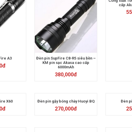
Công suất 10
cấp Ak
55
Fire A3
Đèn pin SupFire C8-R5 siêu bền –
KM pin sạc Akasa cao cấp
0
đ
6000mAh
380,000
đ
ire X60
Đèn pin gậy bóng chày Huoyi BQ
Đèn pi
0
đ
270,000
đ
25