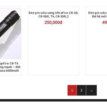
Đèn pin siêu sáng UltraFire C8-Q5,
Đèn pin siêu
C8-XML T6, C8-XML2
thế hệ mới
250,000
đ
49
upFire C8-T6
áng mạnh – KM
kasa 6000mAh
1
2
→