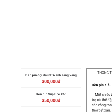
THÔNG TI
Đèn pin đội đầu 3T6 ánh sáng vàng
300,000
đ
Đèn pin siê
Đèn pin SupFire X60
Một chiếc
350,000
đ
trợ có thể đậ
các vòng roa
thời tiết xấu.