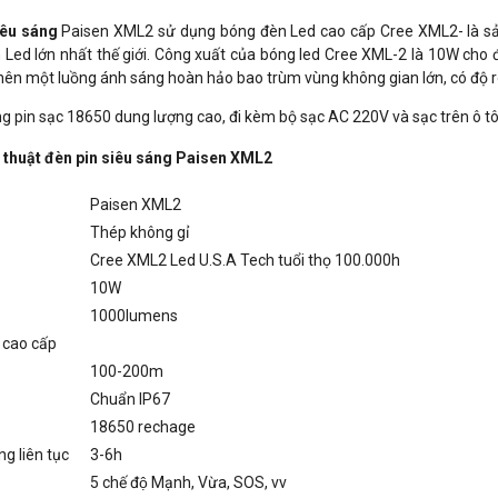
iêu sáng
Paisen XML2
sử dụng bóng đèn Led cao cấp Cree XML2- là sả
 Led lớn nhất thế giới. Công xuất của bóng led Cree XML-2 là 10W ch
nên một luồng ánh sáng hoàn hảo bao trùm vùng không gian lớn, có độ ró
 pin sạc 18650 dung lượng cao, đi kèm bộ sạc AC 220V và sạc trên ô tô
 thuật đèn pin siêu sáng Paisen XML2
el
Paisen XML2
Thép không gỉ
Cree XML2 Led U.S.A Tech tuổi thọ 100.000h
10W
1000lumens
 cao cấp
100-200m
Chuẩn IP67
18650 rechage
áng liên tục
3-6h
5 chế độ Mạnh, Vừa, SOS, vv