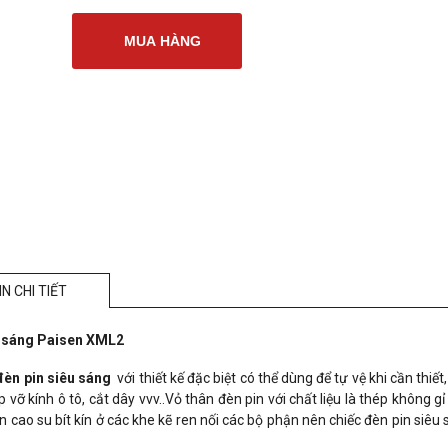
MUA HÀNG
N CHI TIẾT
u sáng Paisen XML2
đèn pin siêu sáng
với thiết kế đặc biệt có thể dùng để tự vệ khi cần thi
p vỡ kính ô tô, cắt dây vvv..Vỏ thân đèn pin với chất liệu là thép không 
n cao su bít kín ở các khe kẽ ren nối các bộ phận nên chiếc đèn pin si