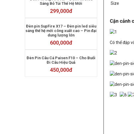
Size
Sáng Bỏ Túi Thế Hệ Mới
299,000
đ
Cận cảnh c
Đèn pin SupFire X17 – Đèn pin led siêu
sáng thế hệ mới công xuất cao – Pin đại
dung lượng lớn
600,000
đ
Có thể đập v
Đèn Pin Câu Cá Paisen F10 – Cho Buổi
Đi Câu Hiệu Quả
450,000
đ