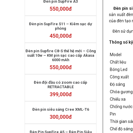
Đèn pin SupFire A3
550,000
đ
Đèn pin s
sản xuất đèn
của đèn tạo 
Đèn pin SupFire S11 – Kiêm sạc dự
phòng
Đèn sử dụng
450,000
đ
Thông số kỹ
Đèn pin Supfire C8-S thế hệ mới – Công
Mod
suất 10w – KM pin sạc cao cấp Akasa
6000 mAh
Chất liệu
550,000
đ
Bóng Led
Công xuất
Đèn đội đầu có zoom cao cấp
Độ sáng
RETRACTABLE
Chóa gương
399,000
đ
Chiếu xa
Chống nước
Đèn pin siêu sáng Cree XML-T6
Pin
300,000
đ
Thời gian s
Chế độ sáng
Đèn Pin SupFire A5 – Đèn Pin Siêu