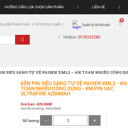
HƯỚNG DẪN LỰA CHỌN SẢN PHẨM
LIÊN HỆ
ng dẫn thanh toán
Hỗ trợ trực tuyến
Quản lý tài khoản
Hotline:
0978242286
PIN SIÊU SÁNG TỰ VỆ PAISEN XML2 – AN TOÀN NHIỀU CÔNG D
ĐÈN PIN SIÊU SÁNG TỰ VỆ PAISEN XML2 - AN
TOÀN NHIỀU CÔNG DỤNG - KM PIN SẠC
ULTRAFIRE 4200MAH
Giá bán:
420,000
đ
Giá thị trường:
500,000
đ
-
+
Số lượng: