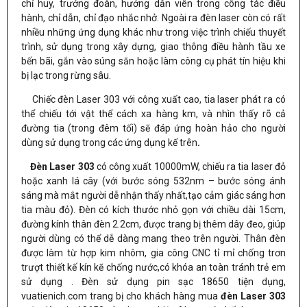
chỉ huy, trưởng đoàn, hướng dẫn viên trong công tác điều
hành, chỉ dẫn, chỉ đạo nhắc nhở. Ngoài ra
đèn laser còn có rất
nhiều những ứng dụng khác như trong việc trình chiếu thuyết
trình, sử dụng trong xây dựng, giao thông điều hành tầu xe
bến bãi, gắn vào súng săn hoặc làm công cụ phát tín hiệu khi
bị lạc trong rừng sâu.
Chiếc đèn Laser 303 với công xuất cao, tia laser phát ra có
thể chiếu tới vật thể cách xa hàng km, và nhìn thấy rõ cả
đường tia (trong đêm tối) sẽ đáp ứng hoàn hảo cho người
dùng sử dụng trong các ứng dụng kể trên
.
Đèn Laser 303
có công xuất 10000mW, chiếu ra tia laser đỏ
hoặc xanh lá cây (với bước sóng 532nm – bước sóng ánh
sáng mà mắt người dễ nhận thấy nhất,tạo cảm giác sáng hơn
tia màu đỏ). Đèn có kích thước nhỏ gọn với chiều dài 15cm,
đường kính thân đèn 2.2cm, được trang bị thêm dây đeo, giúp
người dùng có thể dễ dàng mang theo trên người. Thân đèn
được làm từ hợp kim nhôm, gia công CNC tỉ mỉ chống trơn
trượt thiết kế kín kẽ chống nước,có khóa an toàn tránh trẻ em
sử dụng . Đèn sử dụng pin sạc 18650 tiện dụng,
vuatienich.com trang bị cho khách hàng mua
đèn Laser 303