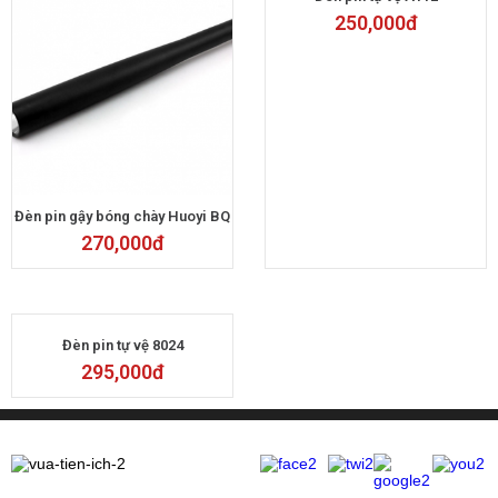
250,000
đ
Đèn pin gậy bóng chày Huoyi BQ
270,000
đ
Đèn pin tự vệ 8024
295,000
đ